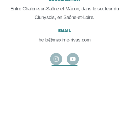
Entre Chalon-sur-Saône et Mâcon, dans le secteur du
Clunysois, en Saône-et-Loire.
EMAIL
hello@maxime-rivas.com
I
Y
n
o
s
u
t
t
a
u
g
b
r
e
a
m