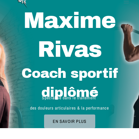
Aller
Accueil
au
Maxime
contenu
Rivas
Coach sportif
diplômé
Spécialisé dans le traitement
des douleurs articulaires & la performance
EN SAVOIR PLUS